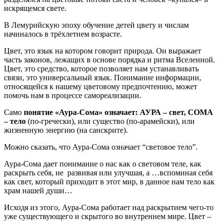
искрящемся свете.
В Лемурийскую эпоху обучение детей цвету и числам
начиналось в трёхлетнем возрасте.
Цвет, это язык на котором говорит природа. Он выражает
часть законов, лежащих в основе порядка и ритма Вселенной.
Цвет, это средство, которое позволяет нам устанавливать
связи, это универсальный язык. Понимание информации,
относящейся к нашему цветовому предпочтению, может
помочь нам в процессе самореализации.
Само
понятие «Аура-Сома» означает: АУРА – свет, СОМА
– тело
(по-гречески), или существо (по-арамейски), или
жизненную энергию (на санскрите).
Можно сказать, что Аура-Сома означает “световое тело”.
Аура-Сома дает понимание о нас как о световом теле, как
раскрыть себя, не развивая или улучшая, а …вспоминая себя
как свет, который приходит в этот мир, в данное нам тело как
храм нашей души…
Исходя из этого, Аура-Сома работает над раскрытием чего-то
уже существующего и скрытого во внутреннем мире. Цвет –