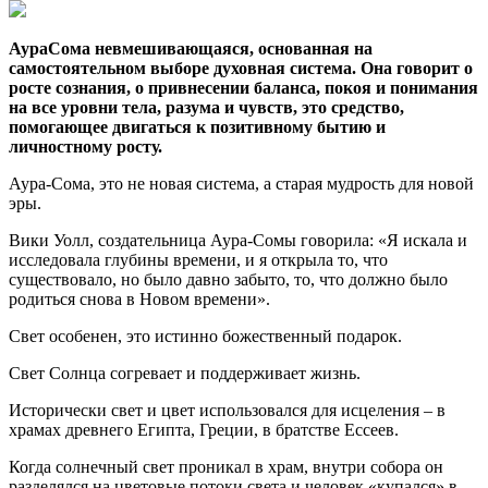
АураСома невмешивающаяся, основанная на
самостоятельном выборе духовная система. Она говорит о
росте сознания, о привнесении баланса, покоя и понимания
на все уровни тела, разума и чувств, это средство,
помогающее двигаться к позитивному бытию и
личностному росту.
Аура-Сома, это не новая система, а старая мудрость для новой
эры.
Вики Уолл, создательница Аура-Сомы говорила: «Я искала и
исследовала глубины времени, и я открыла то, что
существовало, но было давно забыто, то, что должно было
родиться снова в Новом времени».
Свет особенен, это истинно божественный подарок.
Свет Солнца согревает и поддерживает жизнь.
Исторически свет и цвет использовался для исцеления – в
храмах древнего Египта, Греции, в братстве Ессеев.
Когда солнечный свет проникал в храм, внутри собора он
разделялся на цветовые потоки света и человек «купался» в