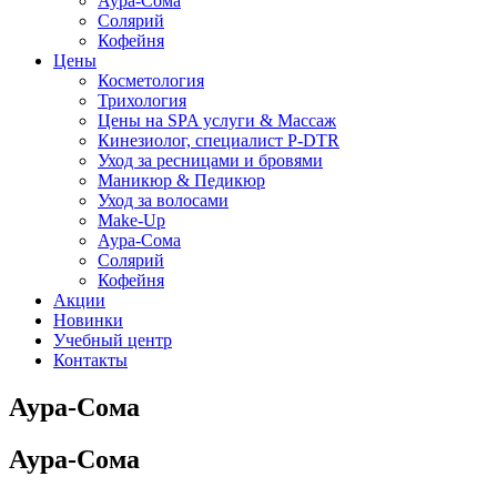
Аура-Сома
Солярий
Кофейня
Цены
Косметология
Трихология
Цены на SPA услуги & Массаж
Кинезиолог, специалист P-DTR
Уход за ресницами и бровями
Маникюр & Педикюр
Уход за волосами
Make-Up
Аура-Сома
Солярий
Кофейня
Акции
Новинки
Учебный центр
Контакты
Аура-Сома
Аура-Сома